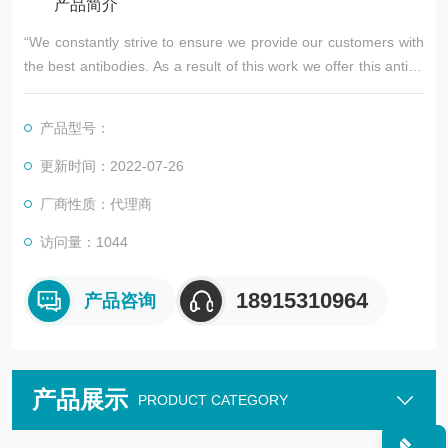
产品简介
“We constantly strive to ensure we provide our customers with
the best antibodies. As a result of this work we offer this antibo
dy in purified format.
We are in the process of updating our datasheets
产品型号：
更新时间：2022-07-26
厂商性质：代理商
访问量：1044
18915310964
产品咨询
产品展示
PRODUCT CATEGORY