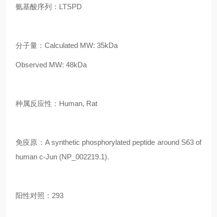
氨基酸序列：LTSPD
分子量：Calculated MW: 35kDa
Observed MW: 48kDa
种属反应性：Human, Rat
免疫原：A synthetic phosphorylated peptide around S63 of
human c-Jun (NP_002219.1).
阳性对照：293