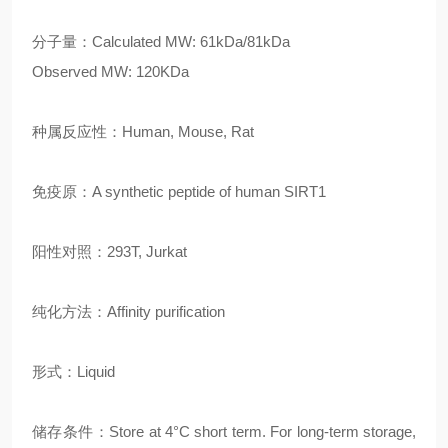
分子量：Calculated MW: 61kDa/81kDa
Observed MW: 120KDa
种属反应性：Human, Mouse, Rat
免疫原：A synthetic peptide of human SIRT1
阳性对照：293T, Jurkat
纯化方法：Affinity purification
形式：Liquid
储存条件：Store at 4°C short term. For long-term storage,