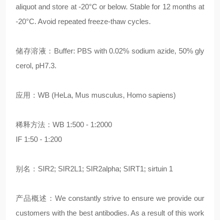
aliquot and store at -20°C or below. Stable for 12 months at
-20°C. Avoid repeated freeze-thaw cycles.
储存溶液：Buffer: PBS with 0.02% sodium azide, 50% gly
cerol, pH7.3.
应用：WB (HeLa, Mus musculus, Homo sapiens)
稀释方法：WB 1:500 - 1:2000
IF 1:50 - 1:200
别名：SIR2; SIR2L1; SIR2alpha; SIRT1; sirtuin 1
产品概述：We constantly strive to ensure we provide our
customers with the best antibodies. As a result of this work