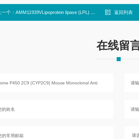
上一个：
AMM11939VLipoprotein lipase (LPL) Mouse Monoclonal Antibody
返回列表
在线留