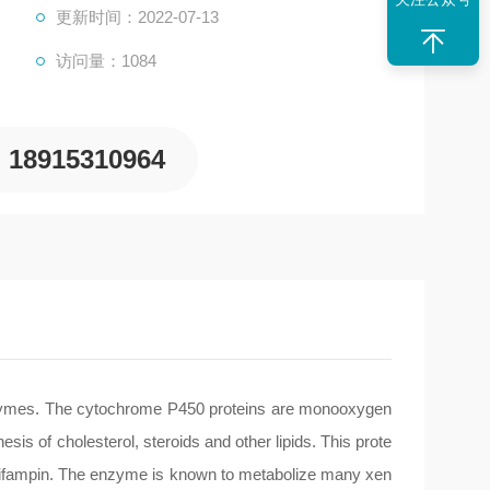
更新时间：2022-07-13
访问量：1084
18915310964
zymes. The cytochrome P450 proteins are monooxygen
s of cholesterol, steroids and other lipids. This prote
y rifampin. The enzyme is known to metabolize many xen