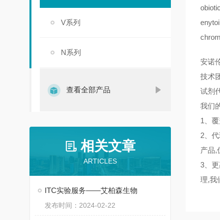
obioti
V系列
enytoi
chrom
N系列
安诺
技术
查看全部产品
试剂
我们的
1、
2、
相关文章
产品,
ARTICLES
3、
理,
ITC实验服务——艾柏森生物
发布时间：2024-02-22