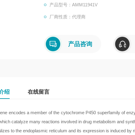
产品型号：AMM11941V
厂商性质：代理商
产品咨询
介绍
在线留言
gene encodes a member of the cytochrome P450 superfamily of en
hich catalyze many reactions involved in drug metabolism and synthesi
alizes to the endoplasmic reticulum and its expression is induced b