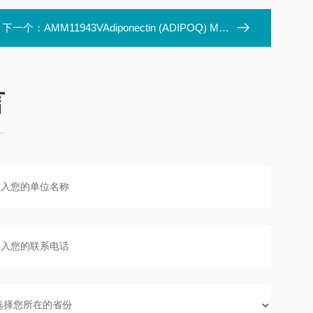
下一个：
AMM11943VAdiponectin (ADIPOQ) Mouse Monoclonal Antibody Clo
言