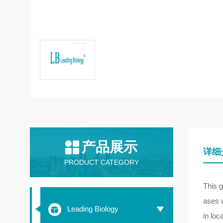
产品展示
详细
PRODUCT CATEGORY
This 
ases w
Leading Biology
in loc