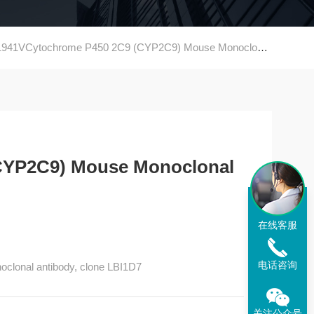
41VCytochrome P450 2C9 (CYP2C9) Mouse Monoclonal Anti
CYP2C9) Mouse Monoclonal
在线客服
电话咨询
lonal antibody, clone LBI1D7
关注公众号