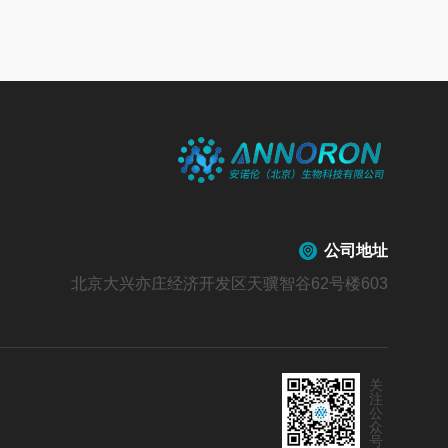
公司地址
北京大兴亦庄经济开发区天骥智谷62号楼603
关
注
公
众
号