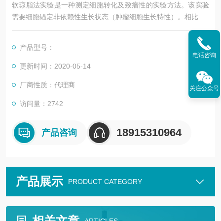
软琼脂法实验是一种测定细胞转化及致瘤性的实验方法。该实验
需要细胞锚定非依赖性生长状态（肿瘤细胞生长特性）。相比于2
D单层培养，该3D培养法的生长条件可以更准确地反映出癌细胞
的自然生长环境，因此动物实验进行之前的软琼脂法实验是至关
产品型号：
重要的。 实验前，将细胞（用致癌物质或致癌物抑制剂处理的）
电话咨询
于软琼脂培养21-28天。而后，克隆子可经细胞染色法进行形态
更新时间：2020-05-14
学分析并且计数。
厂商性质：代理商
关注公众号
访问量：2742
18915310964
产品咨询
产品展示
PRODUCT CATEGORY
相关文章